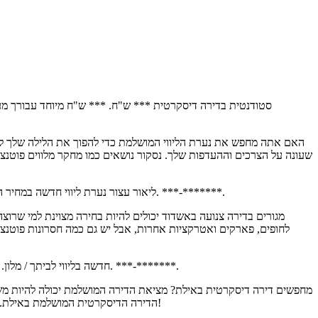
סטודנטית בדירה דיסקרטית *** ש"ח. *** ש"ח מיוחד עבורך מעס
האם אתה מחפש את נערת הליווי המושלמת כדי להפוך את הלילה שלך למיוח
שעונה על הצרכים וההעדפות שלך. נסקור נושאים כמו מחקר מלווים פוטנציא
דירות דיסקרטיות תמונות אמיתיות בנס ציונה. סטודנטית בדירה דיסקרטית *** ש"ח. וידאו. ***-*******. Whatsapp. Telegram. ליאור עצור נערת ליווי חדשה במחיר הוגן…. וידאו. ***-*******.
מגורים בדירה צנועה באשדוד יכולים להיות בחירה מצוינת למי שרוצ
לחופים, פארקים ואטרקציות אחרות, אבל יש גם כמה חסרונות פוטנצ
דירות דיסקרטיות תמונות אמיתיות במרכז. פרטית חדשה פרטית אמיתית בתמונות אמיתיות. וידאו. ***-*******. Whatsapp. Telegram. חדשה בליווי לביתך / מלון. וידאו. ***-*******.
מחפשים דירה דיסקרטית באילת? מציאת הדירה המושלמת יכולה להיות משי
הדירה הדיסקרטית המושלמת באילת. החל מחקירת תחומים שונים ועד להבנת שוק השכירות המקומי, מדריך זה יספק לך את כל המידע הדרוש לך כדי לקבל החלטה מושכלת. אז בואו נתחיל!