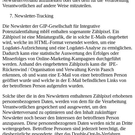
Newsletterversand abzumelden oder dies dem für die Verarbeitung
Verantwortlichen auf andere Weise mitzuteilen.
Newsletter-Tracking
Die Newsletter der GIP-Gesellschaft für Integrative
Potenzialentfaltung mbH enthalten sogenannte Zählpixel. Ein
Zählpixel ist eine Miniaturgrafik, die in solche E-Mails eingebettet
wird, welche im HTML-Format versendet werden, um eine
Logdatei-Aufzeichnung und eine Logdatei-Analyse zu ermöglichen.
Dadurch kann eine statistische Auswertung des Erfolges oder
Misserfolges von Online-Marketing-Kampagnen durchgeführt
werden. Anhand des eingebetteten Zählpixels kann die IPE-
Rückenwind / Organisation und Verwaltung Kevin Paasch
erkennen, ob und wann eine E-Mail von einer betroffenen Person
geöffnet wurde und welche in der E-Mail befindlichen Links von
der betroffenen Person aufgerufen wurden.
Solche über die in den Newslettern enthaltenen Zählpixel erhobenen
personenbezogenen Daten, werden von dem für die Verarbeitung
Verantwortlichen gespeichert und ausgewertet, um den
Newsletterversand zu optimieren und den Inhalt zukünftiger
Newsletter noch besser den Interessen der betroffenen Person
anzupassen. Diese personenbezogenen Daten werden nicht an Dritte
weitergegeben. Betroffene Personen sind jederzeit berechtigt, die
diesbezügliche gesonderte, über das Double-Opt-In-Verfahren