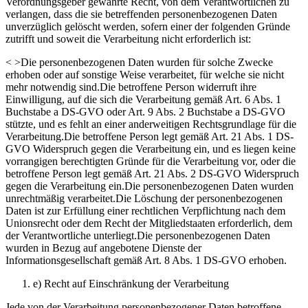
Verordnungsgeber gewährte Recht, von dem Verantwortlichen zu
verlangen, dass die sie betreffenden personenbezogenen Daten
unverzüglich gelöscht werden, sofern einer der folgenden Gründe
zutrifft und soweit die Verarbeitung nicht erforderlich ist:
< >Die personenbezogenen Daten wurden für solche Zwecke
erhoben oder auf sonstige Weise verarbeitet, für welche sie nicht
mehr notwendig sind.Die betroffene Person widerruft ihre
Einwilligung, auf die sich die Verarbeitung gemäß Art. 6 Abs. 1
Buchstabe a DS-GVO oder Art. 9 Abs. 2 Buchstabe a DS-GVO
stützte, und es fehlt an einer anderweitigen Rechtsgrundlage für die
Verarbeitung.Die betroffene Person legt gemäß Art. 21 Abs. 1 DS-
GVO Widerspruch gegen die Verarbeitung ein, und es liegen keine
vorrangigen berechtigten Gründe für die Verarbeitung vor, oder die
betroffene Person legt gemäß Art. 21 Abs. 2 DS-GVO Widerspruch
gegen die Verarbeitung ein.Die personenbezogenen Daten wurden
unrechtmäßig verarbeitet.Die Löschung der personenbezogenen
Daten ist zur Erfüllung einer rechtlichen Verpflichtung nach dem
Unionsrecht oder dem Recht der Mitgliedstaaten erforderlich, dem
der Verantwortliche unterliegt.Die personenbezogenen Daten
wurden in Bezug auf angebotene Dienste der
Informationsgesellschaft gemäß Art. 8 Abs. 1 DS-GVO erhoben.
e) Recht auf Einschränkung der Verarbeitung
Jede von der Verarbeitung personenbezogener Daten betroffene