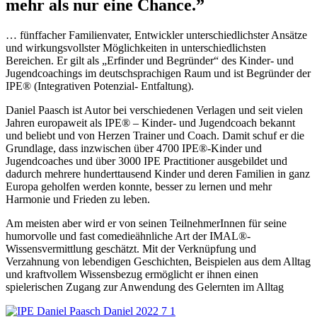
mehr als nur eine Chance.”
… fünffacher Familienvater, Entwickler unterschiedlichster Ansätze
und wirkungsvollster Möglichkeiten in unterschiedlichsten
Bereichen. Er gilt als „Erfinder und Begründer“ des Kinder- und
Jugendcoachings im deutschsprachigen Raum und ist Begründer der
IPE® (Integrativen Potenzial- Entfaltung).
Daniel Paasch ist Autor bei verschiedenen Verlagen und seit vielen
Jahren europaweit als IPE® – Kinder- und Jugendcoach bekannt
und beliebt und von Herzen Trainer und Coach. Damit schuf er die
Grundlage, dass inzwischen über 4700 IPE®-Kinder und
Jugendcoaches und über 3000 IPE Practitioner ausgebildet und
dadurch mehrere hunderttausend Kinder und deren Familien in ganz
Europa geholfen werden konnte, besser zu lernen und mehr
Harmonie und Frieden zu leben.
Am meisten aber wird er von seinen TeilnehmerInnen für seine
humorvolle und fast comedieähnliche Art der IMAL®-
Wissensvermittlung geschätzt. Mit der Verknüpfung und
Verzahnung von lebendigen Geschichten, Beispielen aus dem Alltag
und kraftvollem Wissensbezug ermöglicht er ihnen einen
spielerischen Zugang zur Anwendung des Gelernten im Alltag